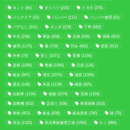
タント
(66)
ダイハツ
(215)
トヨタ
(276)
バックドア
(52)
バンパー
(111)
バンパー修理
(61)
パテなし
(101)
ホンダ
(129)
丁寧
(682)
中古
(238)
事故
(658)
交換
(839)
保険
(653)
修理
(1175)
傷
(720)
凹み
(692)
塗装
(912)
外車
(78)
安く
(1071)
実費
(1156)
彦根
(1095)
整備
(1066)
日産
(126)
板金
(947)
湖北
(1074)
滋賀
(1359)
異音
(149)
米原
(1139)
緻密
(825)
自動車
(1234)
補修
(1079)
見積
(1159)
診断機
(652)
足回り
(506)
車両保険
(523)
車検
(463)
鈑金
(839)
鈑金塗装
(780)
錆
(76)
長浜
(1320)
長浜事故修理工場
(1093)
ｂｊ
(884)