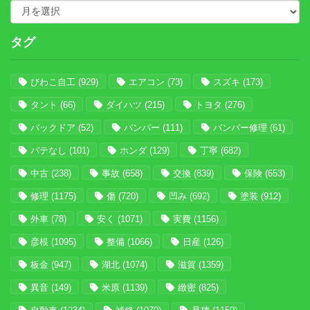
タグ
びわこ自工
(929)
エアコン
(73)
スズキ
(173)
タント
(66)
ダイハツ
(215)
トヨタ
(276)
バックドア
(52)
バンパー
(111)
バンパー修理
(61)
パテなし
(101)
ホンダ
(129)
丁寧
(682)
中古
(238)
事故
(658)
交換
(839)
保険
(653)
修理
(1175)
傷
(720)
凹み
(692)
塗装
(912)
外車
(78)
安く
(1071)
実費
(1156)
彦根
(1095)
整備
(1066)
日産
(126)
板金
(947)
湖北
(1074)
滋賀
(1359)
異音
(149)
米原
(1139)
緻密
(825)