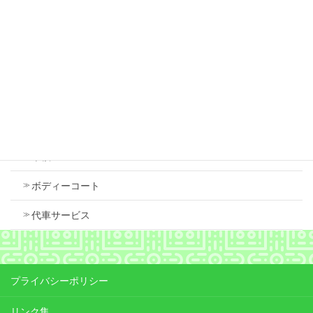
スズキ スペーシア 右フロントフェンダ 中古
で交換しました
2026年7月18日
Contents
車検
ボディーコート
代車サービス
プライバシーポリシー
リンク集