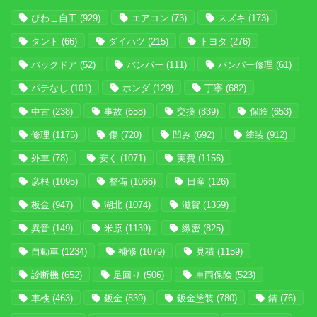
びわこ自工
(929)
エアコン
(73)
スズキ
(173)
タント
(66)
ダイハツ
(215)
トヨタ
(276)
バックドア
(52)
バンパー
(111)
バンパー修理
(61)
パテなし
(101)
ホンダ
(129)
丁寧
(682)
中古
(238)
事故
(658)
交換
(839)
保険
(653)
修理
(1175)
傷
(720)
凹み
(692)
塗装
(912)
外車
(78)
安く
(1071)
実費
(1156)
彦根
(1095)
整備
(1066)
日産
(126)
板金
(947)
湖北
(1074)
滋賀
(1359)
異音
(149)
米原
(1139)
緻密
(825)
自動車
(1234)
補修
(1079)
見積
(1159)
診断機
(652)
足回り
(506)
車両保険
(523)
車検
(463)
鈑金
(839)
鈑金塗装
(780)
錆
(76)