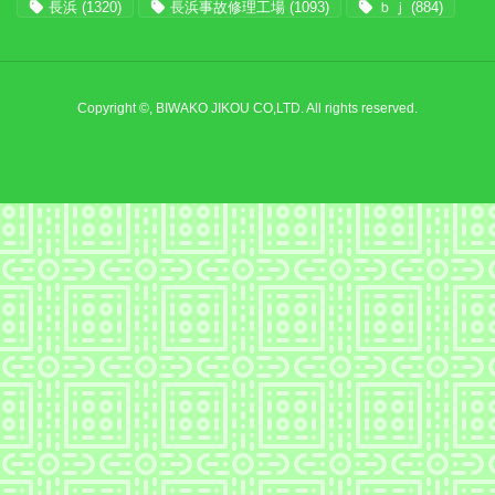
長浜
(1320)
長浜事故修理工場
(1093)
ｂｊ
(884)
Copyright ©, BIWAKO JIKOU CO,LTD. All rights reserved.