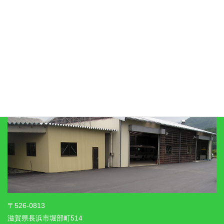
リンク集
びわこ自工有限会社
〒526-0813
滋賀県長浜市堀部町514