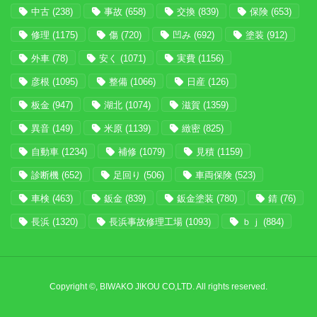
中古
(238)
事故
(658)
交換
(839)
保険
(653)
修理
(1175)
傷
(720)
凹み
(692)
塗装
(912)
外車
(78)
安く
(1071)
実費
(1156)
彦根
(1095)
整備
(1066)
日産
(126)
板金
(947)
湖北
(1074)
滋賀
(1359)
異音
(149)
米原
(1139)
緻密
(825)
自動車
(1234)
補修
(1079)
見積
(1159)
診断機
(652)
足回り
(506)
車両保険
(523)
車検
(463)
鈑金
(839)
鈑金塗装
(780)
錆
(76)
長浜
(1320)
長浜事故修理工場
(1093)
ｂｊ
(884)
Copyright ©, BIWAKO JIKOU CO,LTD. All rights reserved.