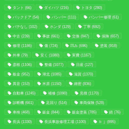
タント
(66)
ダイハツ
(216)
トヨタ
(280)
バックドア
(54)
バンパー
(111)
バンパー修理
(61)
パテなし
(102)
ホンダ
(129)
丁寧
(692)
中古
(239)
事故
(661)
交換
(847)
保険
(657)
修理
(1186)
傷
(724)
凹み
(696)
塗装
(918)
外車
(79)
安く
(1080)
実費
(1167)
彦根
(1106)
整備
(1077)
日産
(127)
板金
(952)
湖北
(1085)
滋賀
(1370)
異音
(153)
米原
(1150)
緻密
(836)
自動車
(1245)
補修
(1090)
見積
(1170)
診断機
(661)
足回り
(514)
車両保険
(528)
車検
(468)
鈑金
(844)
鈑金塗装
(785)
錆
(76)
長浜
(1330)
長浜事故修理工場
(1100)
ｂｊ
(895)