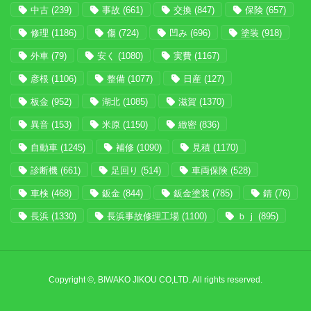
中古
(239)
事故
(661)
交換
(847)
保険
(657)
修理
(1186)
傷
(724)
凹み
(696)
塗装
(918)
外車
(79)
安く
(1080)
実費
(1167)
彦根
(1106)
整備
(1077)
日産
(127)
板金
(952)
湖北
(1085)
滋賀
(1370)
異音
(153)
米原
(1150)
緻密
(836)
自動車
(1245)
補修
(1090)
見積
(1170)
診断機
(661)
足回り
(514)
車両保険
(528)
車検
(468)
鈑金
(844)
鈑金塗装
(785)
錆
(76)
長浜
(1330)
長浜事故修理工場
(1100)
ｂｊ
(895)
Copyright ©, BIWAKO JIKOU CO,LTD. All rights reserved.