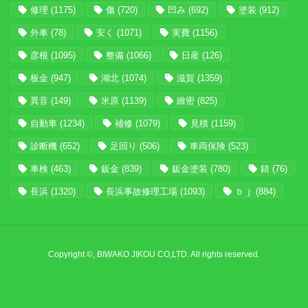
修理
(1175)
傷
(720)
凹み
(692)
塗装
(912)
外車
(78)
安く
(1071)
実費
(1156)
彦根
(1095)
整備
(1066)
日産
(126)
板金
(947)
湖北
(1074)
滋賀
(1359)
異音
(149)
米原
(1139)
緻密
(825)
自動車
(1234)
補修
(1079)
見積
(1159)
診断機
(652)
足回り
(506)
車両保険
(523)
車検
(463)
鈑金
(839)
鈑金塗装
(780)
錆
(76)
長浜
(1320)
長浜事故修理工場
(1093)
ｂｊ
(884)
Copyright ©, BIWAKO JIKOU CO,LTD. All rights reserved.