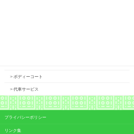
スズキ スペーシア 右フロントフェンダ 中古
で交換しました
2026年7月18日
Contents
車検
ボディーコート
代車サービス
プライバシーポリシー
リンク集