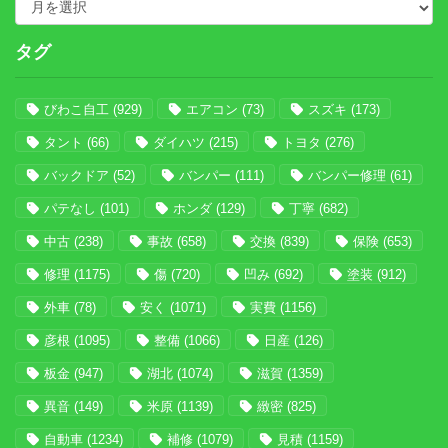
タグ
びわこ自工
(929)
エアコン
(73)
スズキ
(173)
タント
(66)
ダイハツ
(215)
トヨタ
(276)
バックドア
(52)
バンパー
(111)
バンパー修理
(61)
パテなし
(101)
ホンダ
(129)
丁寧
(682)
中古
(238)
事故
(658)
交換
(839)
保険
(653)
修理
(1175)
傷
(720)
凹み
(692)
塗装
(912)
外車
(78)
安く
(1071)
実費
(1156)
彦根
(1095)
整備
(1066)
日産
(126)
板金
(947)
湖北
(1074)
滋賀
(1359)
異音
(149)
米原
(1139)
緻密
(825)
自動車
(1234)
補修
(1079)
見積
(1159)