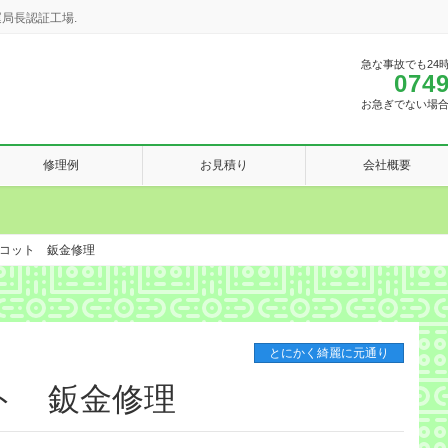
局長認証工場.
急な事故でも24
0749
お急ぎでない場
修理例
お見積り
会社概要
コット 鈑金修理
とにかく綺麗に元通り
ト 鈑金修理