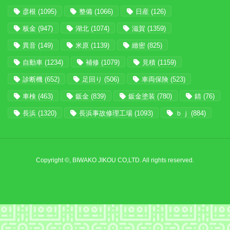
彦根
(1095)
整備
(1066)
日産
(126)
板金
(947)
湖北
(1074)
滋賀
(1359)
異音
(149)
米原
(1139)
緻密
(825)
自動車
(1234)
補修
(1079)
見積
(1159)
診断機
(652)
足回り
(506)
車両保険
(523)
車検
(463)
鈑金
(839)
鈑金塗装
(780)
錆
(76)
長浜
(1320)
長浜事故修理工場
(1093)
ｂｊ
(884)
Copyright ©, BIWAKO JIKOU CO,LTD. All rights reserved.