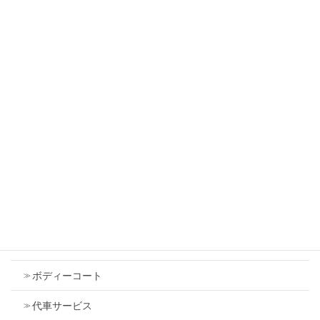
スズキ ワゴンＲ 左側面修理 鈑金塗装で修理
しました。
2026年7月18日
スズキ スペーシア 右フロントフェンダ 中古
で交換しました
2026年7月18日
Contents
車検
ボディーコート
代車サービス