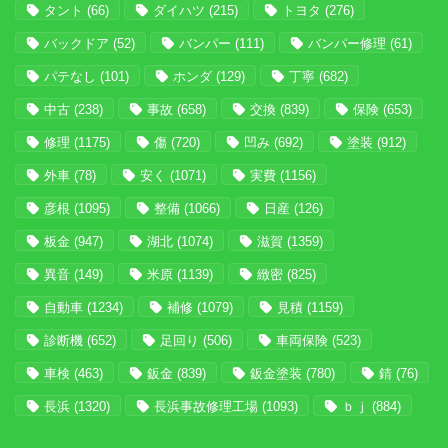
タント
(66)
ダイハツ
(215)
トヨタ
(276)
バックドア
(52)
バンパー
(111)
バンパー修理
(61)
パテなし
(101)
ホンダ
(129)
丁寧
(682)
中古
(238)
事故
(658)
交換
(839)
保険
(653)
修理
(1175)
傷
(720)
凹み
(692)
塗装
(912)
外車
(78)
安く
(1071)
実費
(1156)
彦根
(1095)
整備
(1066)
日産
(126)
板金
(947)
湖北
(1074)
滋賀
(1359)
異音
(149)
米原
(1139)
緻密
(825)
自動車
(1234)
補修
(1079)
見積
(1159)
診断機
(652)
足回り
(506)
車両保険
(523)
車検
(463)
鈑金
(839)
鈑金塗装
(780)
錆
(76)
長浜
(1320)
長浜事故修理工場
(1093)
ｂｊ
(884)