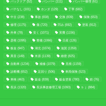
バックドア
(52)
バンパー
(111)
バンパー修理
(61)
パテなし
(101)
ホンダ
(129)
丁寧
(682)
中古
(238)
事故
(658)
交換
(839)
保険
(653)
修理
(1175)
傷
(720)
凹み
(692)
塗装
(912)
外車
(78)
安く
(1071)
実費
(1156)
彦根
(1095)
整備
(1066)
日産
(126)
板金
(947)
湖北
(1074)
滋賀
(1359)
異音
(149)
米原
(1139)
緻密
(825)
自動車
(1234)
補修
(1079)
見積
(1159)
診断機
(652)
足回り
(506)
車両保険
(523)
車検
(463)
鈑金
(839)
鈑金塗装
(780)
錆
(76)
長浜
(1320)
長浜事故修理工場
(1093)
ｂｊ
(884)