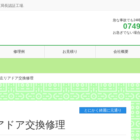
局長認証工場.
急な事故でも24
0749
お急ぎでない場
修理例
お見積り
会社概要
左リアドア交換修理
とにかく綺麗に元通り
アドア交換修理