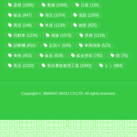
彦根
(1095)
整備
(1066)
日産
(126)
板金
(947)
湖北
(1074)
滋賀
(1359)
異音
(149)
米原
(1139)
緻密
(825)
自動車
(1234)
補修
(1079)
見積
(1159)
診断機
(652)
足回り
(506)
車両保険
(523)
車検
(463)
鈑金
(839)
鈑金塗装
(780)
錆
(76)
長浜
(1320)
長浜事故修理工場
(1093)
ｂｊ
(884)
Copyright ©, BIWAKO JIKOU CO,LTD. All rights reserved.