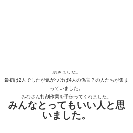
打刻場所は左サイドメンバーの付け根部分に決定。
車をジャッキアップして、タイヤ邪魔やで外してと頼まれ
ましたが
ホイールナットが固くて外れませんでした。
すみません・・・・
すでに昼休み時間になっていましたが打刻の作業は続けて
頂きました。
最初は2人でしたが気がつけば4人の係官？の人たちが集ま
っていました。
みなさん打刻作業を手伝ってくれました。
みんなとってもいい人と思
いました。