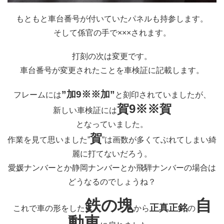
もともと車台番号が付いていたパネルも持参します。
そして係官の手で×××されます。
打刻の次は変更です。
車台番号が変更されたことを車検証に記載します。
”加9※※加”
フレームには
と刻印されていましたが、
賀9※※賀
新しい車検証には
となっていました。
賀
作業を見て思いました”
”は画数が多くてぶれてしまい綺
麗に打てないだろう。
愛媛ナンバーとか静岡ナンバーとか飛騨ナンバーの場合は
どうなるのでしょうね？
鉄の塊
自
正真正銘
これで車の形をした
から
の
動車