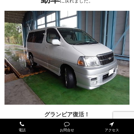
に戻れました。
グランビア復活！
ＶＣＨ－改め
電話
お問合せ
アクセス
賀9※※賀