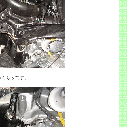
ゃぐちゃです。