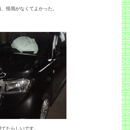
当、怪我がなくてよかった。
寝てたらしいです。