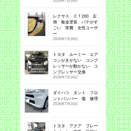
2026年7月18日
レクサス ＣＴ200 左
側 板金塗装 パテがす
ごい 実費 女性ユーザ
ー
2026年7月18日
トヨタ ルーミー エア
コンがきかない コンプ
レッサーが動かない コ
ンプレッサー交換
2026年7月18日
ダイハツ タント フロ
ントバンパー 傷 修理
2026年7月18日
トヨタ アクア ブレー