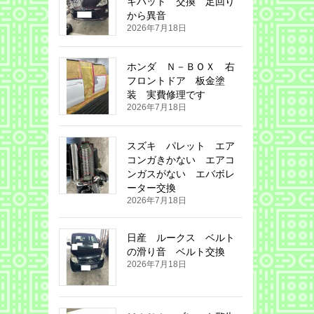
キパット 交換 足回り
から異音
2026年7月18日
ホンダ Ｎ－ＢＯＸ 右
フロントドア 板金塗
装 実費修理です
2026年7月18日
スズキ パレット エア
コンガきかない エアコ
ンガスがない エバボレ
ーター交換
2026年7月18日
日産 ルークス ベルト
の滑り音 ベルト交換
2026年7月18日