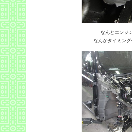
なんとエンジ
なんかタイミング