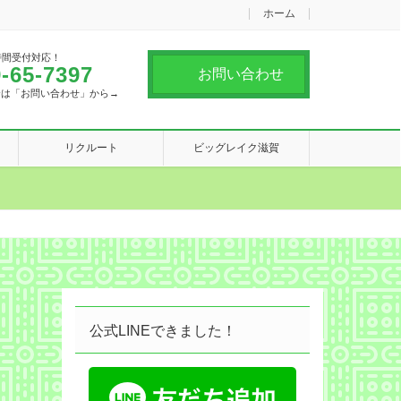
ホーム
時間受付対応！
-65-7397
お問い合わせ
合は「お問い合わせ」から→
リクルート
ビッグレイク滋賀
公式LINEできました！