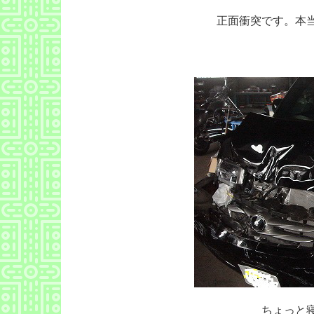
正面衝突です。本
ちょっと