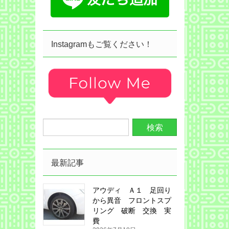
Instagramもご覧ください！
最新記事
アウディ Ａ１ 足回り
から異音 フロントスプ
リング 破断 交換 実
費