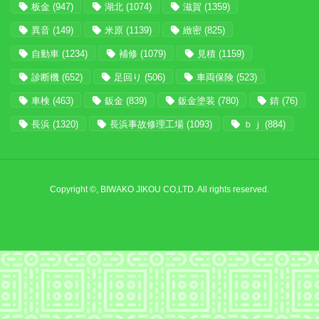
板金
(947)
湖北
(1074)
滋賀
(1359)
異音
(149)
米原
(1139)
緻密
(825)
自動車
(1234)
補修
(1079)
見積
(1159)
診断機
(652)
足回り
(506)
車両保険
(523)
車検
(463)
鈑金
(839)
鈑金塗装
(780)
錆
(76)
長浜
(1320)
長浜事故修理工場
(1093)
ｂｊ
(884)
Copyright ©, BIWAKO JIKOU CO,LTD. All rights reserved.