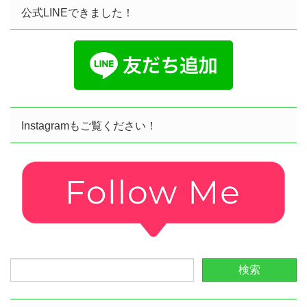
公式LINEできました！
Instagramもご覧ください！