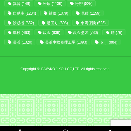
異音
(149)
米原
(1139)
緻密
(825)
自動車
(1234)
補修
(1079)
見積
(1159)
診断機
(652)
足回り
(506)
車両保険
(523)
車検
(463)
鈑金
(839)
鈑金塗装
(780)
錆
(76)
長浜
(1320)
長浜事故修理工場
(1093)
ｂｊ
(884)
Copyright ©, BIWAKO JIKOU CO,LTD. All rights reserved.