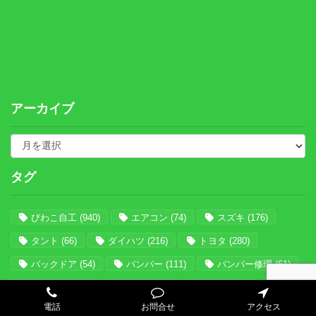
アーカイブ
タグ
びわこ自工
(940)
エアコン
(74)
スズキ
(176)
タント
(66)
ダイハツ
(216)
トヨタ
(280)
バックドア
(54)
バンパー
(111)
バンパー修理
(61)
パテなし
(102)
ホンダ
(129)
丁寧
(692)
電話
お問合せ
アクセス
中古
(239)
事故
(661)
交換
(847)
保険
(657)