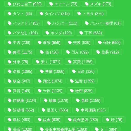
びわこ自工
(929)
エアコン
(73)
スズキ
(173)
タント
(66)
ダイハツ
(215)
トヨタ
(276)
バックドア
(52)
バンパー
(111)
バンパー修理
(61)
パテなし
(101)
ホンダ
(129)
丁寧
(682)
中古
(238)
事故
(658)
交換
(839)
保険
(653)
修理
(1175)
傷
(720)
凹み
(692)
塗装
(912)
外車
(78)
安く
(1071)
実費
(1156)
彦根
(1095)
整備
(1066)
日産
(126)
板金
(947)
湖北
(1074)
滋賀
(1359)
異音
(149)
米原
(1139)
緻密
(825)
自動車
(1234)
補修
(1079)
見積
(1159)
診断機
(652)
足回り
(506)
車両保険
(523)
車検
(463)
鈑金
(839)
鈑金塗装
(780)
錆
(76)
長浜
(1320)
長浜事故修理工場
(1093)
ｂｊ
(884)