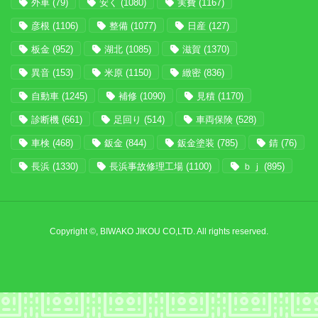
外車
(79)
安く
(1080)
実費
(1167)
彦根
(1106)
整備
(1077)
日産
(127)
板金
(952)
湖北
(1085)
滋賀
(1370)
異音
(153)
米原
(1150)
緻密
(836)
自動車
(1245)
補修
(1090)
見積
(1170)
診断機
(661)
足回り
(514)
車両保険
(528)
車検
(468)
鈑金
(844)
鈑金塗装
(785)
錆
(76)
長浜
(1330)
長浜事故修理工場
(1100)
ｂｊ
(895)
Copyright ©, BIWAKO JIKOU CO,LTD. All rights reserved.