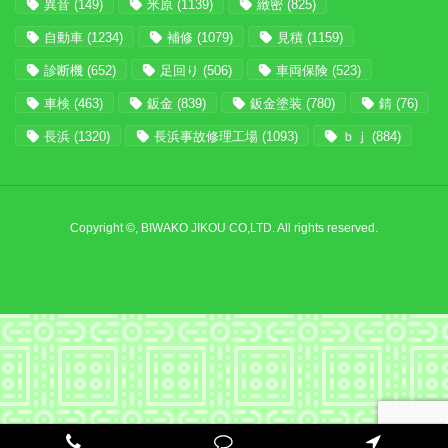
異音
(149)
米原
(1139)
緻密
(825)
自動車
(1234)
補修
(1079)
見積
(1159)
診断機
(652)
足回り
(506)
車両保険
(523)
車検
(463)
鈑金
(839)
鈑金塗装
(780)
錆
(76)
長浜
(1320)
長浜事故修理工場
(1093)
ｂｊ
(884)
Copyright ©, BIWAKO JIKOU CO,LTD. All rights reserved.