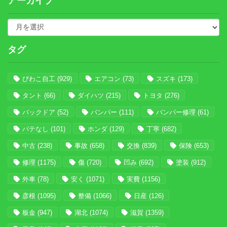
アーカイブ
タグ
びわこ自工
(929)
エアコン
(73)
スズキ
(173)
タント
(66)
ダイハツ
(215)
トヨタ
(276)
バックドア
(52)
バンパー
(111)
バンパー修理
(61)
パテなし
(101)
ホンダ
(129)
丁寧
(682)
中古
(238)
事故
(658)
交換
(839)
保険
(653)
修理
(1175)
傷
(720)
凹み
(692)
塗装
(912)
外車
(78)
安く
(1071)
実費
(1156)
彦根
(1095)
整備
(1066)
日産
(126)
板金
(947)
湖北
(1074)
滋賀
(1359)