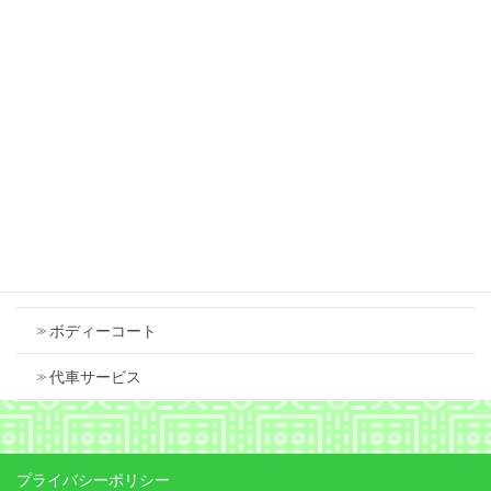
スズキ スペーシア 右フロントフェンダ 中古
で交換しました
2026年7月18日
Contents
車検
ボディーコート
代車サービス
プライバシーポリシー