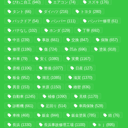
びわこ自工
(940)
エアコン
(74)
スズキ
(176)
タント
(66)
ダイハツ
(216)
トヨタ
(280)
バックドア
(54)
バンパー
(111)
バンパー修理
(61)
パテなし
(102)
ホンダ
(129)
丁寧
(692)
中古
(239)
事故
(661)
交換
(847)
保険
(657)
修理
(1186)
傷
(724)
凹み
(696)
塗装
(918)
外車
(79)
安く
(1080)
実費
(1167)
彦根
(1106)
整備
(1077)
日産
(127)
板金
(952)
湖北
(1085)
滋賀
(1370)
異音
(153)
米原
(1150)
緻密
(836)
自動車
(1245)
補修
(1090)
見積
(1170)
診断機
(661)
足回り
(514)
車両保険
(528)
車検
(468)
鈑金
(844)
鈑金塗装
(785)
錆
(76)
長浜
(1330)
長浜事故修理工場
(1100)
ｂｊ
(895)