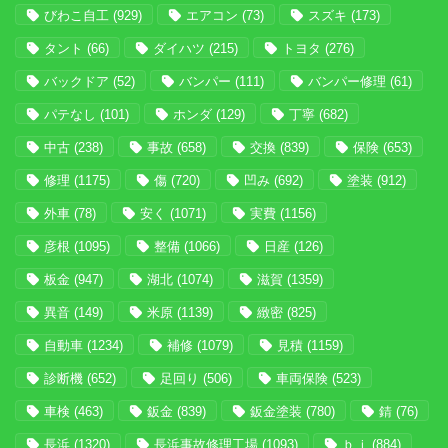
びわこ自工
(929)
エアコン
(73)
スズキ
(173)
タント
(66)
ダイハツ
(215)
トヨタ
(276)
バックドア
(52)
バンパー
(111)
バンパー修理
(61)
パテなし
(101)
ホンダ
(129)
丁寧
(682)
中古
(238)
事故
(658)
交換
(839)
保険
(653)
修理
(1175)
傷
(720)
凹み
(692)
塗装
(912)
外車
(78)
安く
(1071)
実費
(1156)
彦根
(1095)
整備
(1066)
日産
(126)
板金
(947)
湖北
(1074)
滋賀
(1359)
異音
(149)
米原
(1139)
緻密
(825)
自動車
(1234)
補修
(1079)
見積
(1159)
診断機
(652)
足回り
(506)
車両保険
(523)
車検
(463)
鈑金
(839)
鈑金塗装
(780)
錆
(76)
長浜
(1320)
長浜事故修理工場
(1093)
ｂｊ
(884)