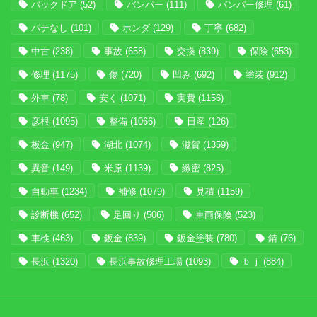
バックドア
(52)
バンパー
(111)
バンパー修理
(61)
パテなし
(101)
ホンダ
(129)
丁寧
(682)
中古
(238)
事故
(658)
交換
(839)
保険
(653)
修理
(1175)
傷
(720)
凹み
(692)
塗装
(912)
外車
(78)
安く
(1071)
実費
(1156)
彦根
(1095)
整備
(1066)
日産
(126)
板金
(947)
湖北
(1074)
滋賀
(1359)
異音
(149)
米原
(1139)
緻密
(825)
自動車
(1234)
補修
(1079)
見積
(1159)
診断機
(652)
足回り
(506)
車両保険
(523)
車検
(463)
鈑金
(839)
鈑金塗装
(780)
錆
(76)
長浜
(1320)
長浜事故修理工場
(1093)
ｂｊ
(884)