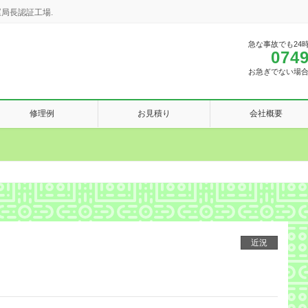
局長認証工場.
急な事故でも24
0749
お急ぎでない場
修理例
お見積り
会社概要
近況