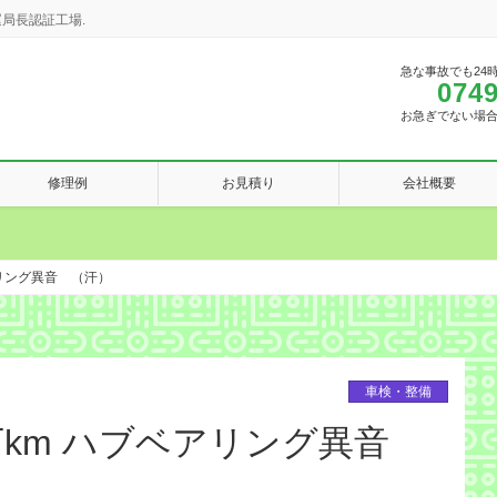
局長認証工場.
急な事故でも24
0749
お急ぎでない場
修理例
お見積り
会社概要
アリング異音 （汗）
車検・整備
0万km ハブベアリング異音