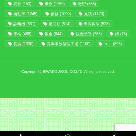
異音
(153)
米原
(1150)
緻密
(836)
自動車
(1245)
補修
(1090)
見積
(1170)
診断機
(661)
足回り
(514)
車両保険
(528)
車検
(468)
鈑金
(844)
鈑金塗装
(785)
錆
(76)
長浜
(1330)
長浜事故修理工場
(1100)
ｂｊ
(895)
Copyright ©, BIWAKO JIKOU CO,LTD. All rights reserved.