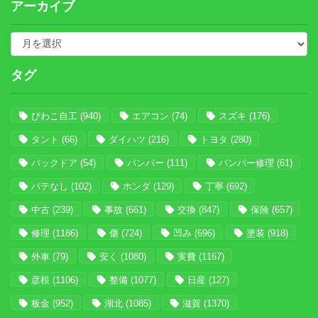
アーカイブ
タグ
びわこ自工
(940)
エアコン
(74)
スズキ
(176)
タント
(66)
ダイハツ
(216)
トヨタ
(280)
バックドア
(54)
バンパー
(111)
バンパー修理
(61)
パテなし
(102)
ホンダ
(129)
丁寧
(692)
中古
(239)
事故
(661)
交換
(847)
保険
(657)
修理
(1186)
傷
(724)
凹み
(696)
塗装
(918)
外車
(79)
安く
(1080)
実費
(1167)
彦根
(1106)
整備
(1077)
日産
(127)
板金
(952)
湖北
(1085)
滋賀
(1370)