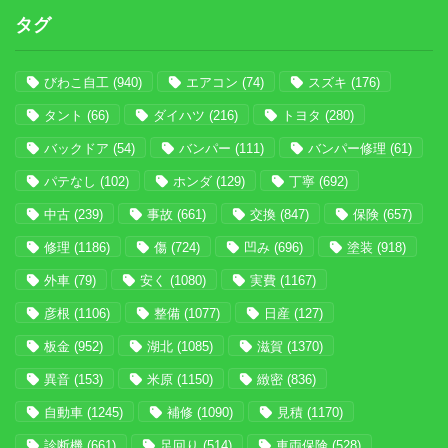
タグ
びわこ自工
(940)
エアコン
(74)
スズキ
(176)
タント
(66)
ダイハツ
(216)
トヨタ
(280)
バックドア
(54)
バンパー
(111)
バンパー修理
(61)
パテなし
(102)
ホンダ
(129)
丁寧
(692)
中古
(239)
事故
(661)
交換
(847)
保険
(657)
修理
(1186)
傷
(724)
凹み
(696)
塗装
(918)
外車
(79)
安く
(1080)
実費
(1167)
彦根
(1106)
整備
(1077)
日産
(127)
板金
(952)
湖北
(1085)
滋賀
(1370)
異音
(153)
米原
(1150)
緻密
(836)
自動車
(1245)
補修
(1090)
見積
(1170)
診断機
(661)
足回り
(514)
車両保険
(528)