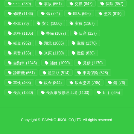
中古
(239)
事故
(661)
交換
(847)
保険
(657)
修理
(1186)
傷
(724)
凹み
(696)
塗装
(918)
外車
(79)
安く
(1080)
実費
(1167)
彦根
(1106)
整備
(1077)
日産
(127)
板金
(952)
湖北
(1085)
滋賀
(1370)
異音
(153)
米原
(1150)
緻密
(836)
自動車
(1245)
補修
(1090)
見積
(1170)
診断機
(661)
足回り
(514)
車両保険
(528)
車検
(468)
鈑金
(844)
鈑金塗装
(785)
錆
(76)
長浜
(1330)
長浜事故修理工場
(1100)
ｂｊ
(895)
Copyright ©, BIWAKO JIKOU CO,LTD. All rights reserved.