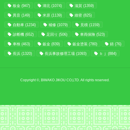
板金
(947)
湖北
(1074)
滋賀
(1359)
異音
(149)
米原
(1139)
緻密
(825)
自動車
(1234)
補修
(1079)
見積
(1159)
診断機
(652)
足回り
(506)
車両保険
(523)
車検
(463)
鈑金
(839)
鈑金塗装
(780)
錆
(76)
長浜
(1320)
長浜事故修理工場
(1093)
ｂｊ
(884)
Copyright ©, BIWAKO JIKOU CO,LTD. All rights reserved.