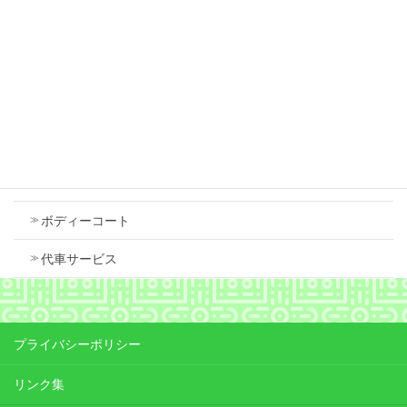
スズキ スペーシア 右フロントフェンダ 中古
で交換しました
2026年7月18日
Contents
車検
ボディーコート
代車サービス
プライバシーポリシー
リンク集