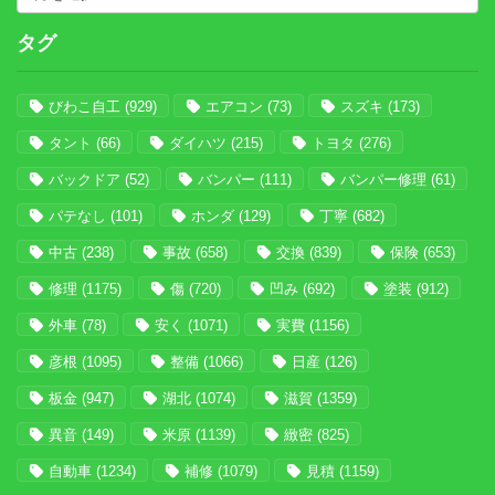
タグ
びわこ自工
(929)
エアコン
(73)
スズキ
(173)
タント
(66)
ダイハツ
(215)
トヨタ
(276)
バックドア
(52)
バンパー
(111)
バンパー修理
(61)
パテなし
(101)
ホンダ
(129)
丁寧
(682)
中古
(238)
事故
(658)
交換
(839)
保険
(653)
修理
(1175)
傷
(720)
凹み
(692)
塗装
(912)
外車
(78)
安く
(1071)
実費
(1156)
彦根
(1095)
整備
(1066)
日産
(126)
板金
(947)
湖北
(1074)
滋賀
(1359)
異音
(149)
米原
(1139)
緻密
(825)
自動車
(1234)
補修
(1079)
見積
(1159)