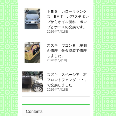
トヨタ カローラランク
ス 5ＭＴ パワステポン
プからオイル漏れ ポン
プとホースの交換です。
2026年7月18日
スズキ ワゴンＲ 左側
面修理 鈑金塗装で修理
しました。
2026年7月18日
スズキ スペーシア 右
フロントフェンダ 中古
で交換しました
2026年7月18日
Contents