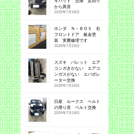
キパット 交換 足回り
から異音
2026年7月18日
ホンダ Ｎ－ＢＯＸ 右
フロントドア 板金塗
装 実費修理です
2026年7月18日
スズキ パレット エア
コンガきかない エアコ
ンガスがない エバボレ
ーター交換
2026年7月18日
日産 ルークス ベルト
の滑り音 ベルト交換
2026年7月18日