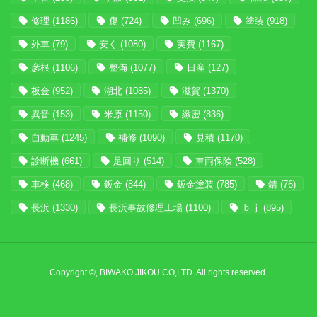
修理
(1186)
傷
(724)
凹み
(696)
塗装
(918)
外車
(79)
安く
(1080)
実費
(1167)
彦根
(1106)
整備
(1077)
日産
(127)
板金
(952)
湖北
(1085)
滋賀
(1370)
異音
(153)
米原
(1150)
緻密
(836)
自動車
(1245)
補修
(1090)
見積
(1170)
診断機
(661)
足回り
(514)
車両保険
(528)
車検
(468)
鈑金
(844)
鈑金塗装
(785)
錆
(76)
長浜
(1330)
長浜事故修理工場
(1100)
ｂｊ
(895)
Copyright ©, BIWAKO JIKOU CO,LTD. All rights reserved.