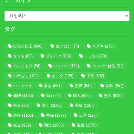
アーカイブ
タグ
びわこ自工
(940)
エアコン
(74)
スズキ
(176)
タント
(66)
ダイハツ
(216)
トヨタ
(280)
バックドア
(54)
バンパー
(111)
バンパー修理
(61)
パテなし
(102)
ホンダ
(129)
丁寧
(692)
中古
(239)
事故
(661)
交換
(847)
保険
(657)
修理
(1186)
傷
(724)
凹み
(696)
塗装
(918)
外車
(79)
安く
(1080)
実費
(1167)
彦根
(1106)
整備
(1077)
日産
(127)
板金
(952)
湖北
(1085)
滋賀
(1370)