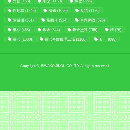
異音
(153)
米原
(1150)
緻密
(836)
自動車
(1245)
補修
(1090)
見積
(1170)
診断機
(661)
足回り
(514)
車両保険
(528)
車検
(468)
鈑金
(844)
鈑金塗装
(785)
錆
(76)
長浜
(1330)
長浜事故修理工場
(1100)
ｂｊ
(895)
Copyright ©, BIWAKO JIKOU CO,LTD. All rights reserved.