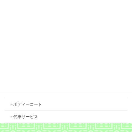
スズキ ワゴンＲ 左側面修理 鈑金塗装で修理
しました。
2026年7月18日
スズキ スペーシア 右フロントフェンダ 中古
で交換しました
2026年7月18日
Contents
車検
ボディーコート
代車サービス