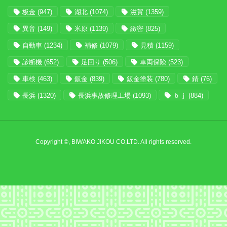
板金
(947)
湖北
(1074)
滋賀
(1359)
異音
(149)
米原
(1139)
緻密
(825)
自動車
(1234)
補修
(1079)
見積
(1159)
診断機
(652)
足回り
(506)
車両保険
(523)
車検
(463)
鈑金
(839)
鈑金塗装
(780)
錆
(76)
長浜
(1320)
長浜事故修理工場
(1093)
ｂｊ
(884)
Copyright ©, BIWAKO JIKOU CO,LTD. All rights reserved.