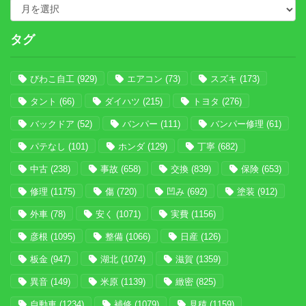
タグ
びわこ自工
(929)
エアコン
(73)
スズキ
(173)
タント
(66)
ダイハツ
(215)
トヨタ
(276)
バックドア
(52)
バンパー
(111)
バンパー修理
(61)
パテなし
(101)
ホンダ
(129)
丁寧
(682)
中古
(238)
事故
(658)
交換
(839)
保険
(653)
修理
(1175)
傷
(720)
凹み
(692)
塗装
(912)
外車
(78)
安く
(1071)
実費
(1156)
彦根
(1095)
整備
(1066)
日産
(126)
板金
(947)
湖北
(1074)
滋賀
(1359)
異音
(149)
米原
(1139)
緻密
(825)
自動車
(1234)
補修
(1079)
見積
(1159)