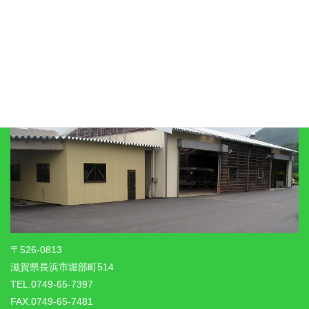
びわこ自工有限会社
〒526-0813
滋賀県長浜市堀部町514
TEL.0749-65-7397
FAX.0749-65-7481