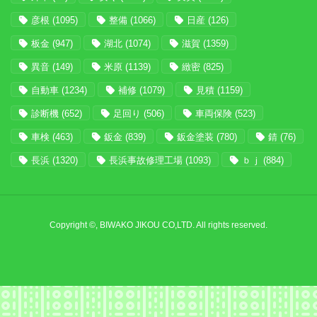
彦根
(1095)
整備
(1066)
日産
(126)
板金
(947)
湖北
(1074)
滋賀
(1359)
異音
(149)
米原
(1139)
緻密
(825)
自動車
(1234)
補修
(1079)
見積
(1159)
診断機
(652)
足回り
(506)
車両保険
(523)
車検
(463)
鈑金
(839)
鈑金塗装
(780)
錆
(76)
長浜
(1320)
長浜事故修理工場
(1093)
ｂｊ
(884)
Copyright ©, BIWAKO JIKOU CO,LTD. All rights reserved.