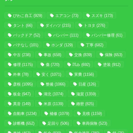
びわこ自工
(929)
エアコン
(73)
スズキ
(173)
タント
(66)
ダイハツ
(215)
トヨタ
(276)
バックドア
(52)
バンパー
(111)
バンパー修理
(61)
パテなし
(101)
ホンダ
(129)
丁寧
(682)
中古
(238)
事故
(658)
交換
(839)
保険
(653)
修理
(1175)
傷
(720)
凹み
(692)
塗装
(912)
外車
(78)
安く
(1071)
実費
(1156)
彦根
(1095)
整備
(1066)
日産
(126)
板金
(947)
湖北
(1074)
滋賀
(1359)
異音
(149)
米原
(1139)
緻密
(825)
自動車
(1234)
補修
(1079)
見積
(1159)
診断機
(652)
足回り
(506)
車両保険
(523)