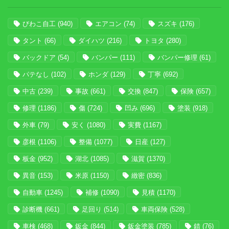
びわこ自工
(940)
エアコン
(74)
スズキ
(176)
タント
(66)
ダイハツ
(216)
トヨタ
(280)
バックドア
(54)
バンパー
(111)
バンパー修理
(61)
パテなし
(102)
ホンダ
(129)
丁寧
(692)
中古
(239)
事故
(661)
交換
(847)
保険
(657)
修理
(1186)
傷
(724)
凹み
(696)
塗装
(918)
外車
(79)
安く
(1080)
実費
(1167)
彦根
(1106)
整備
(1077)
日産
(127)
板金
(952)
湖北
(1085)
滋賀
(1370)
異音
(153)
米原
(1150)
緻密
(836)
自動車
(1245)
補修
(1090)
見積
(1170)
診断機
(661)
足回り
(514)
車両保険
(528)
車検
(468)
鈑金
(844)
鈑金塗装
(785)
錆
(76)