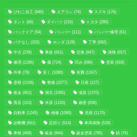
びわこ自工
(940)
エアコン
(74)
スズキ
(176)
タント
(66)
ダイハツ
(216)
トヨタ
(280)
バックドア
(54)
バンパー
(111)
バンパー修理
(61)
パテなし
(102)
ホンダ
(129)
丁寧
(692)
中古
(239)
事故
(661)
交換
(847)
保険
(657)
修理
(1186)
傷
(724)
凹み
(696)
塗装
(918)
外車
(79)
安く
(1080)
実費
(1167)
彦根
(1106)
整備
(1077)
日産
(127)
板金
(952)
湖北
(1085)
滋賀
(1370)
異音
(153)
米原
(1150)
緻密
(836)
自動車
(1245)
補修
(1090)
見積
(1170)
診断機
(661)
足回り
(514)
車両保険
(528)
車検
(468)
鈑金
(844)
鈑金塗装
(785)
錆
(76)