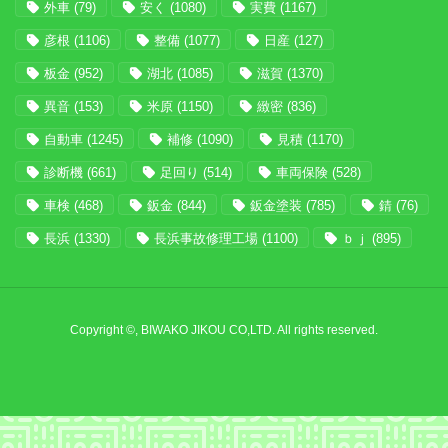
外車
(79)
安く
(1080)
実費
(1167)
彦根
(1106)
整備
(1077)
日産
(127)
板金
(952)
湖北
(1085)
滋賀
(1370)
異音
(153)
米原
(1150)
緻密
(836)
自動車
(1245)
補修
(1090)
見積
(1170)
診断機
(661)
足回り
(514)
車両保険
(528)
車検
(468)
鈑金
(844)
鈑金塗装
(785)
錆
(76)
長浜
(1330)
長浜事故修理工場
(1100)
ｂｊ
(895)
Copyright ©, BIWAKO JIKOU CO,LTD. All rights reserved.