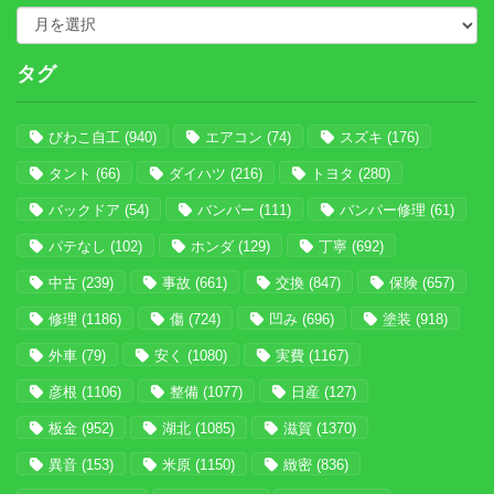
タグ
びわこ自工
(940)
エアコン
(74)
スズキ
(176)
タント
(66)
ダイハツ
(216)
トヨタ
(280)
バックドア
(54)
バンパー
(111)
バンパー修理
(61)
パテなし
(102)
ホンダ
(129)
丁寧
(692)
中古
(239)
事故
(661)
交換
(847)
保険
(657)
修理
(1186)
傷
(724)
凹み
(696)
塗装
(918)
外車
(79)
安く
(1080)
実費
(1167)
彦根
(1106)
整備
(1077)
日産
(127)
板金
(952)
湖北
(1085)
滋賀
(1370)
異音
(153)
米原
(1150)
緻密
(836)