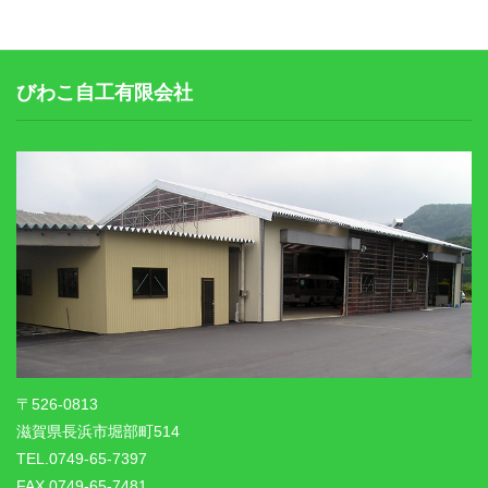
リンク集
びわこ自工有限会社
〒526-0813
滋賀県長浜市堀部町514
TEL.0749-65-7397
FAX.0749-65-7481