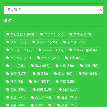
タグ
びわこ自工
(929)
エアコン
(73)
スズキ
(173)
タント
(66)
ダイハツ
(215)
トヨタ
(276)
バックドア
(52)
バンパー
(111)
バンパー修理
(61)
パテなし
(101)
ホンダ
(129)
丁寧
(682)
中古
(238)
事故
(658)
交換
(839)
保険
(653)
修理
(1175)
傷
(720)
凹み
(692)
塗装
(912)
外車
(78)
安く
(1071)
実費
(1156)
彦根
(1095)
整備
(1066)
日産
(126)
板金
(947)
湖北
(1074)
滋賀
(1359)
異音
(149)
米原
(1139)
緻密
(825)