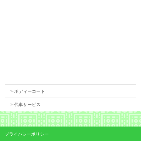
スズキ スペーシア 右フロントフェンダ 中古
で交換しました
2026年7月18日
Contents
車検
ボディーコート
代車サービス
プライバシーポリシー