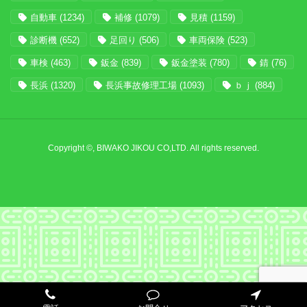
自動車
(1234)
補修
(1079)
見積
(1159)
診断機
(652)
足回り
(506)
車両保険
(523)
車検
(463)
鈑金
(839)
鈑金塗装
(780)
錆
(76)
長浜
(1320)
長浜事故修理工場
(1093)
ｂｊ
(884)
Copyright ©, BIWAKO JIKOU CO,LTD. All rights reserved.