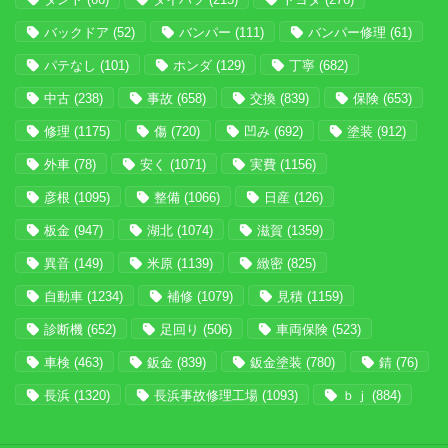
バックドア
(52)
バンパー
(111)
バンパー修理
(61)
パテなし
(101)
ホンダ
(129)
丁寧
(682)
中古
(238)
事故
(658)
交換
(839)
保険
(653)
修理
(1175)
傷
(720)
凹み
(692)
塗装
(912)
外車
(78)
安く
(1071)
実費
(1156)
彦根
(1095)
整備
(1066)
日産
(126)
板金
(947)
湖北
(1074)
滋賀
(1359)
異音
(149)
米原
(1139)
緻密
(825)
自動車
(1234)
補修
(1079)
見積
(1159)
診断機
(652)
足回り
(506)
車両保険
(523)
車検
(463)
鈑金
(839)
鈑金塗装
(780)
錆
(76)
長浜
(1320)
長浜事故修理工場
(1093)
ｂｊ
(884)