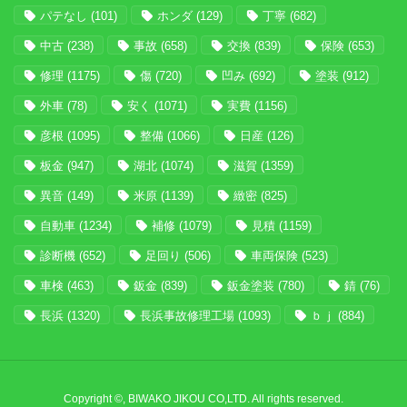
パテなし
(101)
ホンダ
(129)
丁寧
(682)
中古
(238)
事故
(658)
交換
(839)
保険
(653)
修理
(1175)
傷
(720)
凹み
(692)
塗装
(912)
外車
(78)
安く
(1071)
実費
(1156)
彦根
(1095)
整備
(1066)
日産
(126)
板金
(947)
湖北
(1074)
滋賀
(1359)
異音
(149)
米原
(1139)
緻密
(825)
自動車
(1234)
補修
(1079)
見積
(1159)
診断機
(652)
足回り
(506)
車両保険
(523)
車検
(463)
鈑金
(839)
鈑金塗装
(780)
錆
(76)
長浜
(1320)
長浜事故修理工場
(1093)
ｂｊ
(884)
Copyright ©, BIWAKO JIKOU CO,LTD. All rights reserved.