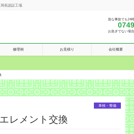
局長認証工場.
急な事故でも24
0749
お急ぎでない場
修理例
お見積り
会社概要
換
車検・整備
、エレメント交換