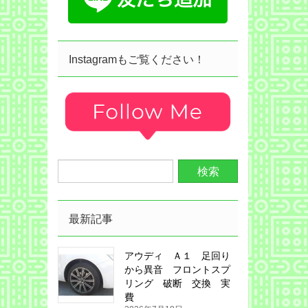
Instagramもご覧ください！
最新記事
アウディ Ａ１ 足回り
から異音 フロントスプ
リング 破断 交換 実
費