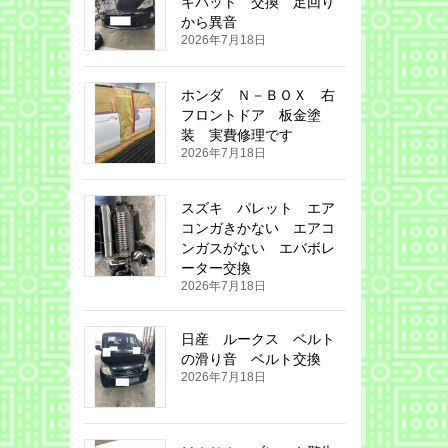
キパット 交換 足回り
から異音
2026年7月18日
ホンダ Ｎ－ＢＯＸ 右
フロントドア 板金塗
装 実費修理です
2026年7月18日
スズキ パレット エア
コンガきかない エアコ
ンガスがない エバボレ
ーター交換
2026年7月18日
日産 ルークス ベルト
の滑り音 ベルト交換
2026年7月18日