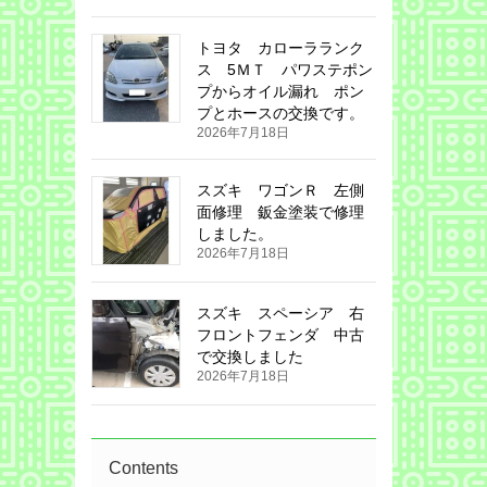
トヨタ カローラランク
ス 5ＭＴ パワステポン
プからオイル漏れ ポン
プとホースの交換です。
2026年7月18日
スズキ ワゴンＲ 左側
面修理 鈑金塗装で修理
しました。
2026年7月18日
スズキ スペーシア 右
フロントフェンダ 中古
で交換しました
2026年7月18日
Contents