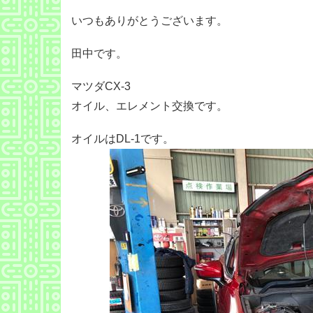
いつもありがとうございます。
田中です。
マツダCX-3
オイル、エレメント交換です。
オイルはDL-1です。