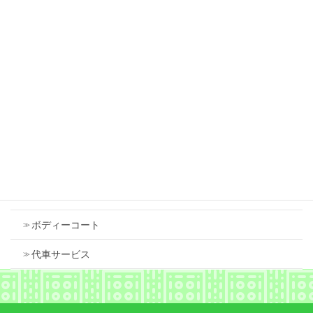
2026年7月18日
スズキ スペーシア 右フロントフェンダ 中古
で交換しました
2026年7月18日
Contents
車検
ボディーコート
代車サービス